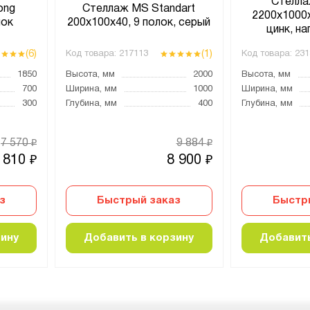
Стелла
ong
Стеллаж MS Standart
2200х1000х
лок
200х100х40, 9 полок, серый
цинк, на
(6)
(1)
Код товара:
217113
Код товара:
231
1850
Высота, мм
2000
Высота, мм
700
Ширина, мм
1000
Ширина, мм
300
Глубина, мм
400
Глубина, мм
7 570
9 884
₽
₽
 810
8 900
₽
₽
з
Быстрый заказ
Быстр
зину
Добавить в корзину
Добавить