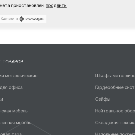
жета приостановлен,
продлить
.
Сделано на
Г ТОВАРОВ
и металлические
Шкафы металличе
 для офиса
Гардеробные сис
ки
Сейфы
нская мебель
Нейтральное обо
ленная мебель
Складская техник
овая тара
Напольные покры