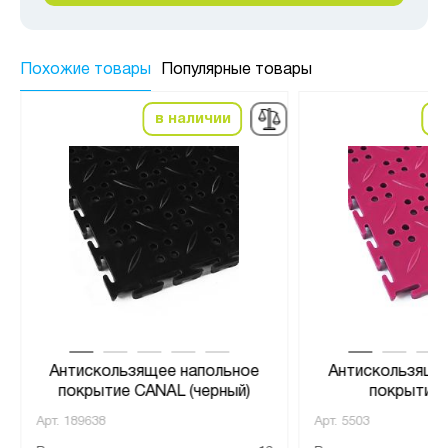
Похожие товары
Популярные товары
в наличии
в
Антискользящее напольное
Антискользяще
покрытие CANAL (черный)
покрытие
Арт.
189638
Арт.
5503