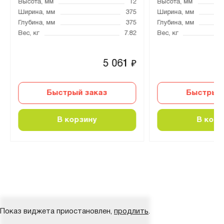
Высота, мм
12
Высота, мм
Ширина, мм
375
Ширина, мм
Глубина, мм
375
Глубина, мм
Вес, кг
7.82
Вес, кг
5 061
₽
Быстрый заказ
Быстрый 
В корзину
В корз
Показ виджета приостановлен,
продлить
.