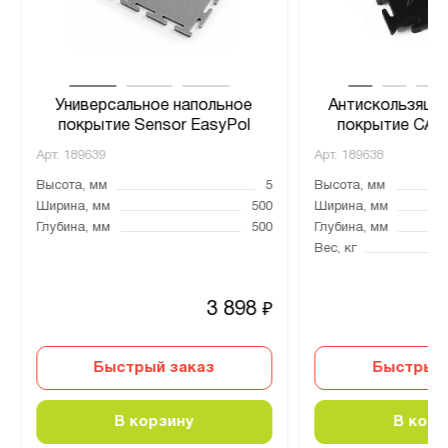
Универсальное напольное
Антискользяще
покрытие Sensor EasyPol
покрытие CANA
Арт.
189639
Арт.
189638
Высота, мм
5
Высота, мм
Ширина, мм
500
Ширина, мм
Глубина, мм
500
Глубина, мм
Вес, кг
3 898
₽
Быстрый заказ
Быстрый 
В корзину
В корз