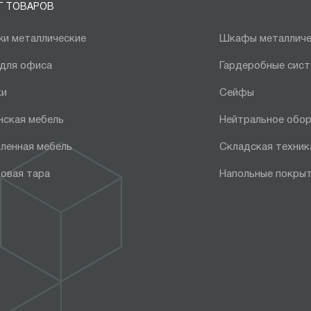
Г ТОВАРОВ
и металлические
Шкафы металличе
 для офиса
Гардеробные сис
ки
Сейфы
нская мебель
Нейтральное обо
ленная мебель
Складская техник
овая тара
Напольные покры