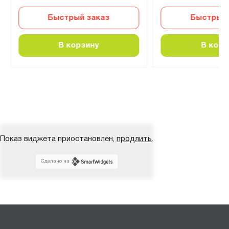
Быстрый заказ
Быстрый 
В корзину
В корз
Показ виджета приостановлен,
продлить
.
Сделано на