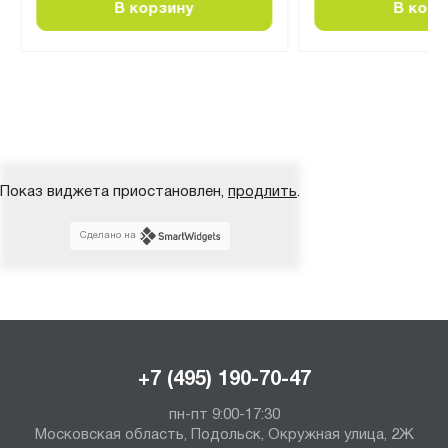
В корзину
В корз
Показ виджета приостановлен,
продлить
.
Сделано на
+7 (495) 190-70-47
пн-пт 9:00-17:30
Московская область, Подольск, Окружная улица, 2Ж