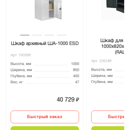
Шкаф для до
Шкаф архивный ША-1000 ESD
1000x820x45
(RAL70
Арт.
190368
Арт.
226248
Высота, мм
1000
Высота, мм
Ширина, мм
850
Ширина, мм
Глубина, мм
450
Глубина, мм
Вес, кг
47
40 729
₽
Быстрый заказ
Быстрый 