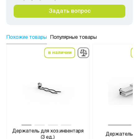
Задать вопрос
Похожие товары
Популярные товары
в наличии
в
Держатель для хоз.инвентаря
Держатель св
(3 ед.)