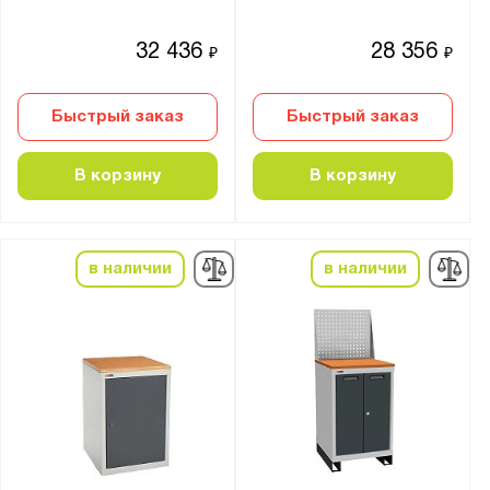
Светло-серый (RAL 7035)
32 436
28 356
₽
₽
Сигнальный синий (RAL 5005)
Синий (RAL 5002)
Быстрый заказ
Быстрый заказ
Чёрно-серый (RAL 7021)
В корзину
В корзину
Материал:
Металл
в наличии
в наличии
Столешница:
фанера 24 мм + Лак-антисептик
фанера 24 мм + Оцинкованная сталь 1
фанера 24 мм + Сталь 3 мм
Страна производства:
Россия