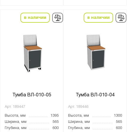
Нагрузка на полку, кг:
от
до
в наличии
в наличии
Тип замка:
1 ключевой
eurolock
Ключевой
цилиндрический стальной замок с
поворотной ручкой
Толщина:
Тумба ВЛ-010-05
Тумба ВЛ-010-04
от
до
Арт.
189447
Арт.
189446
Цвет:
Высота, мм
1395
Высота, мм
1300
Агатовый серый (RAL 7038)
Ширина, мм
565
Ширина, мм
565
Глубина, мм
600
Глубина, мм
600
Антрацитово-серый (RAL 7016)