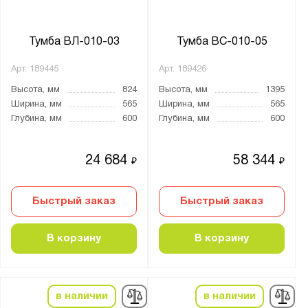
Производитель:
Тумба ВЛ-010-03
Тумба ВС-010-05
Gresson
Арт.
189445
Арт.
189426
Верстакофф
Высота, мм
824
Высота, мм
1395
Диком
Ширина, мм
565
Ширина, мм
565
ПАКС-Металл
Глубина, мм
600
Глубина, мм
600
Предприятие ДВК
Промет
24 684
58 344
₽
₽
Серия:
Быстрый заказ
Быстрый заказ
Expert T
Fabrik
В корзину
В корзину
SMART
WD
в наличии
в наличии
WOKER