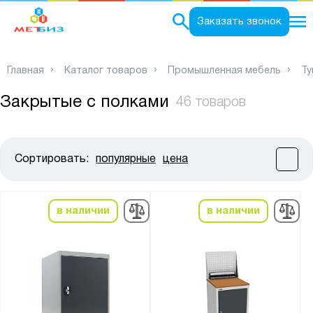
0
Заказать звонок
Главная
Каталог товаров
Промышленная мебель
Ту
Закрытые с полками
46 товаров
Сортировать:
популярные
цена
Цена:
от
до
в наличии
в наличии
Высота, мм:
от
до
Ширина, мм: