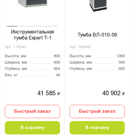
от
до
Глубина, мм:
от
до
Инструментальная
Тумба ВЛ-010-06
тумба Expert T-1
Арт.
179540
Арт.
189448
Экран:
Высота, мм
800
Высота, мм
1395
В комплекте
Ширина, мм
600
Ширина, мм
565
Опция
Глубина, мм
664
Глубина, мм
600
Вес, кг
46
Тип покрытия поверхности:
порошковое
41 585
40 902
₽
₽
Количество полок, шт.:
Быстрый заказ
Быстрый заказ
от
до
В корзину
В корзину