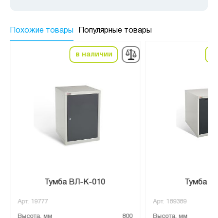
Похожие товары
Популярные товары
в наличии
в
Тумба ВЛ-К-010
Тумба В
Арт.
19777
Арт.
189389
Высота, мм
800
Высота, мм