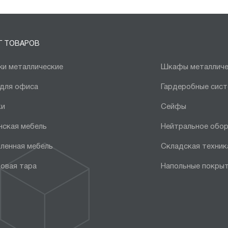
Г ТОВАРОВ
и металлические
Шкафы металличе
 для офиса
Гардеробные сис
ки
Сейфы
нская мебель
Нейтральное обо
ленная мебель
Складская техник
овая тара
Напольные покры