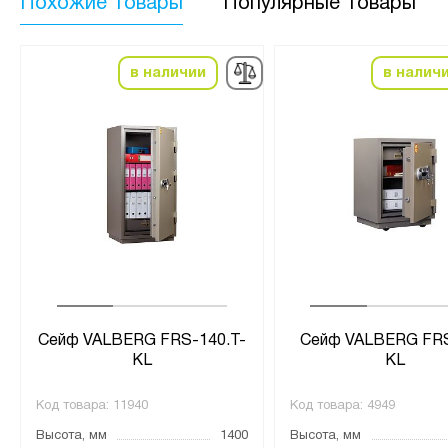
Похожие товары
Популярные товары
в наличии
в налич
Сейф VALBERG FRS-140.T-
Сейф VALBERG FR
KL
KL
Код товара:
11940
Код товара:
4949
Высота, мм
1400
Высота, мм