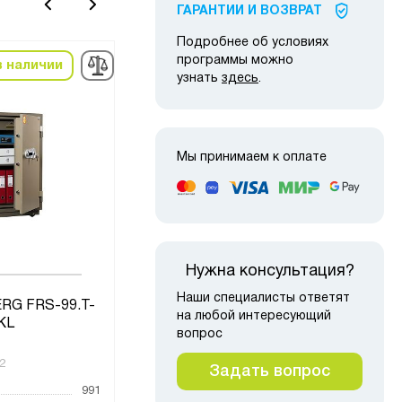
ГАРАНТИИ И ВОЗВРАТ
Подробнее об условиях
программы можно
в наличии
в наличии
узнать
здесь
.
Мы принимаем к оплате
Нужна консультация?
Наши специалисты ответят
RG FRS-99.T-
Сей
Сейф VALBERG FRS-51 CL
на любой интересующий
KL
вопрос
2
Код товара:
5019
Код то
Задать вопрос
991
Высота, мм
490
Высот