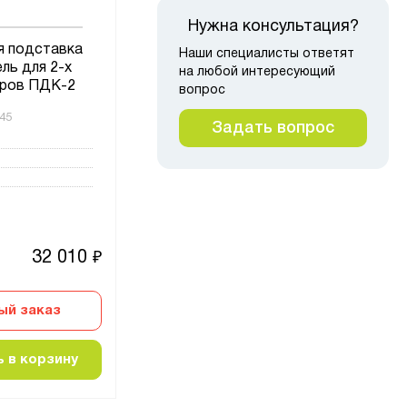
Нужна консультация?
я подставка
Наши специалисты ответят
Стол рабочий угловой УС-1
Подс
ль для 2-х
на любой интересующий
Классик светло-серый
П
еров ПДК-2
вопрос
45
Код товара:
193799
Код то
Задать вопрос
Высота, мм
Высот
Ширина, мм
1200
Ширин
Глубина, мм
500
Глубин
32 010
10 113
₽
₽
ый заказ
Быстрый заказ
 в корзину
Добавить в корзину
Д