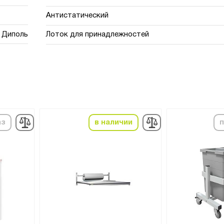
Антистатический
Диполь
Лоток для принадлежностей
аз
в наличии
п