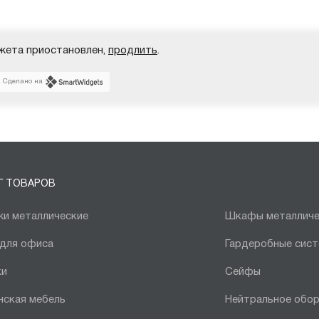
жета приостановлен,
продлить
.
Сделано на
Г ТОВАРОВ
и металлические
Шкафы металличе
 для офиса
Гардеробные сис
ки
Сейфы
нская мебель
Нейтральное обо