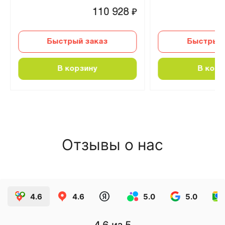
110 928
₽
Быстрый заказ
Быстрый 
В корзину
В корз
Отзывы о нас
4.6
4.6
5.0
5.0