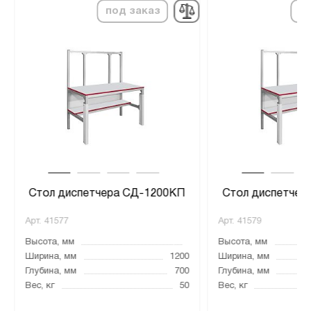
под заказ
по
Стол диспетчера СД-1200КП
Стол диспетчер
Арт.
41577
Арт.
41579
Высота, мм
Высота, мм
Ширина, мм
1200
Ширина, мм
Глубина, мм
700
Глубина, мм
Вес, кг
50
Вес, кг