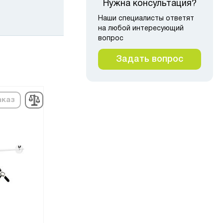
Нужна консультация?
Наши специалисты ответят
на любой интересующий
вопрос
Задать вопрос
аказ
под заказ
под