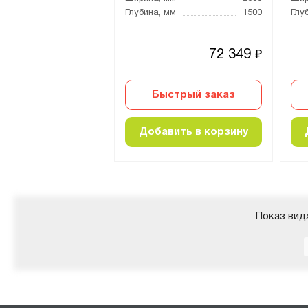
 мм
1500
Глубина, мм
1500
Глу
56 251
72 349
₽
₽
стрый заказ
Быстрый заказ
вить в корзину
Добавить в корзину
Показ вид