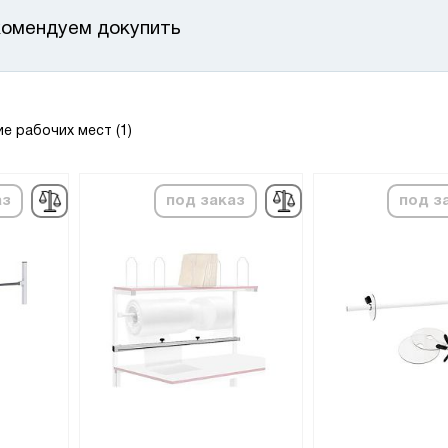
омендуем докупить
 рабочих мест (1)
аз
под заказ
под з