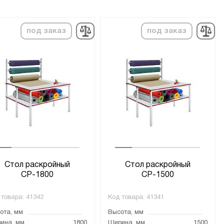
под заказ
под заказ
Стол раскройный
Стол раскройный
СР-1800
СР-1500
 товара:
41342
Код товара:
41341
ота, мм
Высота, мм
ина, мм
1800
Ширина, мм
1500