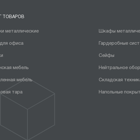
Г ТОВАРОВ
и металлические
Шкафы металличе
 для офиса
Гардеробные сис
ки
Сейфы
нская мебель
Нейтральное обо
ленная мебель
Складская техник
овая тара
Напольные покры