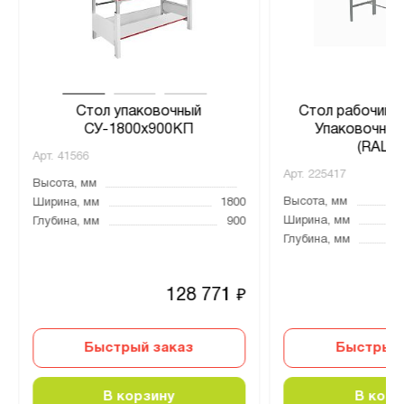
Стол упаковочный
Стол рабочий 
СУ-1800х900КП
Упаковочный
(RAL70
Арт.
41566
Арт.
225417
Высота, мм
Высота, мм
Ширина, мм
1800
Ширина, мм
Глубина, мм
900
Глубина, мм
128 771
₽
Быстрый заказ
Быстрый 
В корзину
В корз