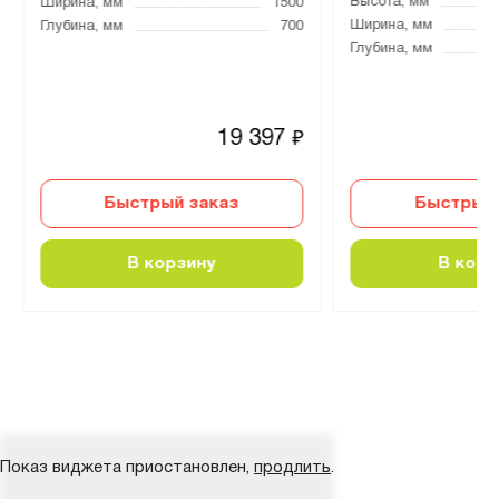
Высота, мм
Ширина, мм
1500
Ширина, мм
Глубина, мм
700
Глубина, мм
19 397
₽
Быстрый заказ
Быстрый 
В корзину
В корз
Показ виджета приостановлен,
продлить
.