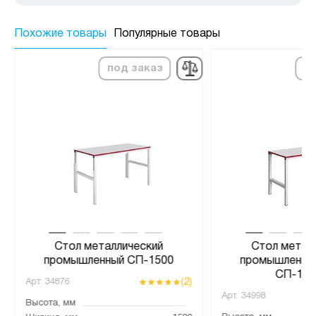
Похожие товары
Популярные товары
под заказ
по
Стол металлический
Стол метал
промышленный СП-1500
промышленный
СП-180
(2)
Арт.
34876
Арт.
34998
Высота, мм