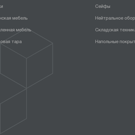
ки
Сейфы
нская мебель
Нейтральное обо
ленная мебель
Складская техник
овая тара
Напольные покры