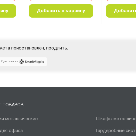
зину
Добавить в корзину
Добавить
жета приостановлен,
продлить
.
Сделано на
Г ТОВАРОВ
и металлические
Шкафы металличе
 для офиса
Гардеробные сис