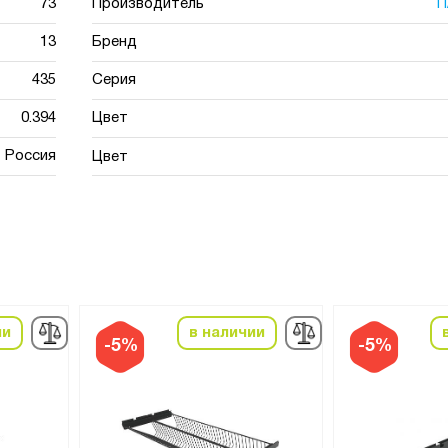
73
Производитель
П
13
Бренд
435
Серия
0.394
Цвет
Россия
Цвет
ии
в наличии
-5%
-5%