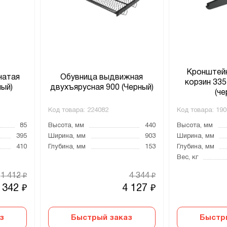
Кронштейн
чатая
Обувница выдвижная
корзин 33
ный)
двухъярусная 900 (Черный)
(че
Код товара:
224082
Код товара:
190
85
Высота, мм
440
Высота, мм
395
Ширина, мм
903
Ширина, мм
410
Глубина, мм
153
Глубина, мм
Вес, кг
1 412
4 344
₽
₽
 342
4 127
₽
₽
з
Быстрый заказ
Быстр