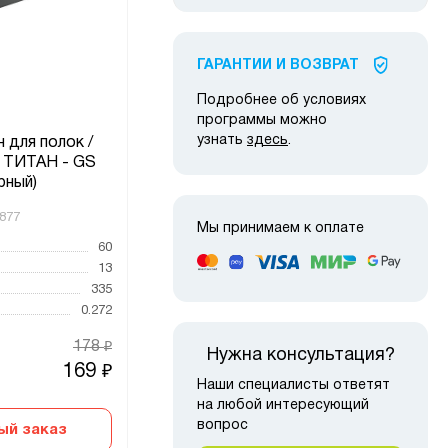
ГАРАНТИИ И ВОЗВРАТ
Подробнее об условиях
программы можно
узнать
здесь
.
 для полок /
Соединитель для
Пол
5 ТИТАН - GS
перекладины ТИТАН - GS
Т
рный)
877
Код товара:
5357
Код то
Мы принимаем к оплате
60
Высота, мм
23
Высот
13
Ширина, мм
30
Ширин
335
Глубина, мм
23
Глубин
0.272
Вес, кг
0.01
Вес, к
178
82
₽
₽
Нужна консультация?
169
78
₽
₽
Наши специалисты ответят
на любой интересующий
вопрос
ый заказ
Быстрый заказ