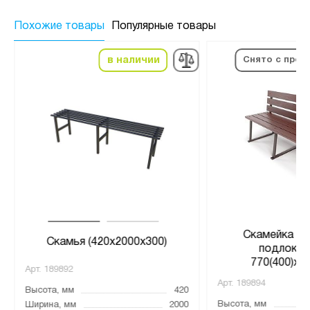
Похожие товары
Популярные товары
в наличии
Снято с прои
Скамейка ул
Скамья (420x2000x300)
подлокот
770(400)х1
Арт.
189892
Арт.
189894
Высота, мм
420
Высота, мм
Ширина, мм
2000