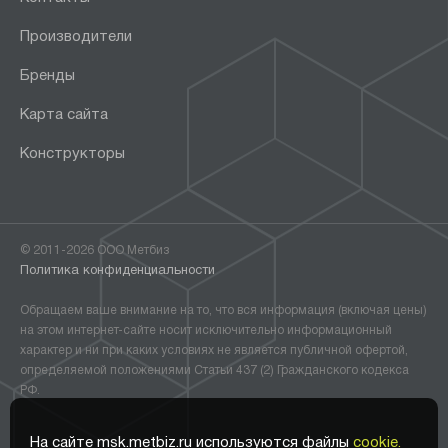
Производители
Бренды
Карта сайта
Конструкторы
© 2011-2026 ООО Метбиз
Политика конфиденциальности
Обращаем ваше внимание на то, что вся информация (включая цены)
на этом интернет-сайте носит исключительно информационный
характер и ни при каких условиях не является публичной офертой,
определяемой положениями Статьи 437 (2) Гражданского кодекса
РФ.
На сайте msk.metbiz.ru используются файлы
cookie.