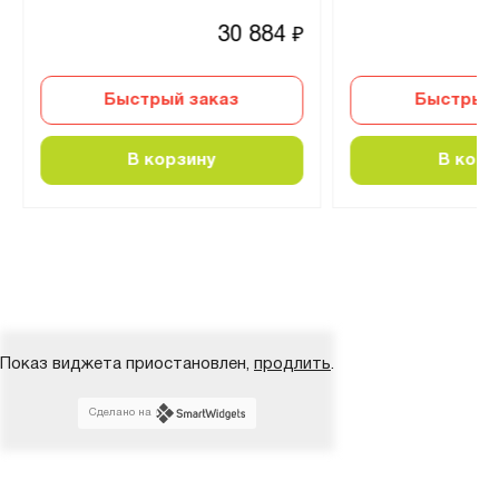
30 884
₽
Быстрый заказ
Быстрый 
В корзину
В корз
Показ виджета приостановлен,
продлить
.
Сделано на