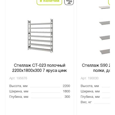
в наличии
в
Стеллаж СТ-023 полочный
Стеллаж S90 248
2200x1800x300 7 яруса цинк
полки, доп
Арт.
195676
Арт.
190030
Высота, мм
2200
Высота, мм
Ширина, мм
1800
Ширина, мм
Глубина, мм
300
Глубина, мм
Вес, кг