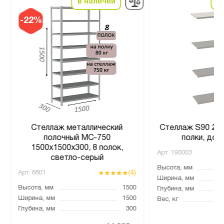
в наличии
в
-22%
Стеллаж металлический
Стеллаж S90 202
полочный МС-750
полки, доп
1500х1500х300, 8 полок,
Арт.
190003
светло-серый
Высота, мм
(4)
Арт.
6801
Ширина, мм
Высота, мм
1500
Глубина, мм
Ширина, мм
1500
Вес, кг
Глубина, мм
300