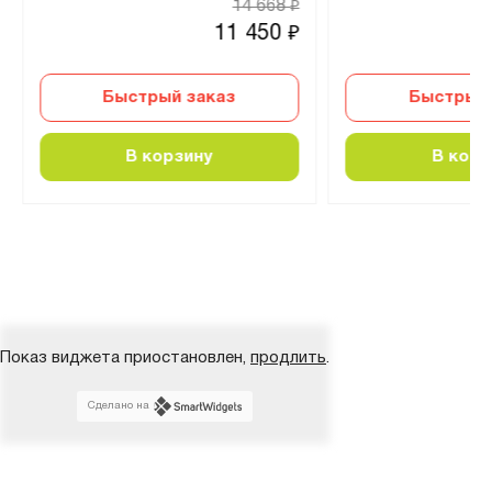
14 668
₽
11 450
₽
Быстрый заказ
Быстрый 
В корзину
В корз
Показ виджета приостановлен,
продлить
.
Сделано на