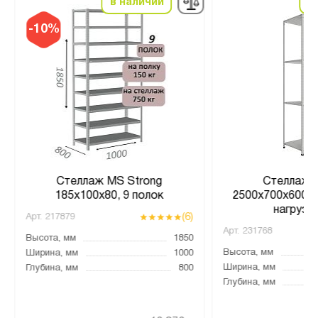
в наличии
в
-10%
Стеллаж MS Strong
Стеллаж 
185х100х80, 9 полок
2500х700х600, 4
нагрузк
(6)
Арт.
217879
Арт.
231768
Высота, мм
1850
Высота, мм
Ширина, мм
1000
Ширина, мм
Глубина, мм
800
Глубина, мм