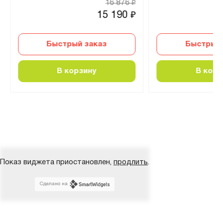
16 876
₽
15 190
₽
Быстрый заказ
Быстрый 
В корзину
В корз
Показ виджета приостановлен,
продлить
.
Сделано на