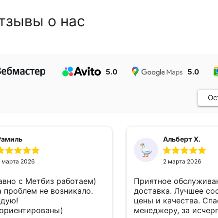
тзывы о нас
5.0
5.0
Ос
Рамиль
Альберт Х.
 марта 2026
2 марта 2026
авно с Метбиз работаем)
Приятное обслуживан
а проблем не возникало.
доставка. Лучшее со
дую!
цены и качества. Сп
ориентированы)
менеджеру, за исче