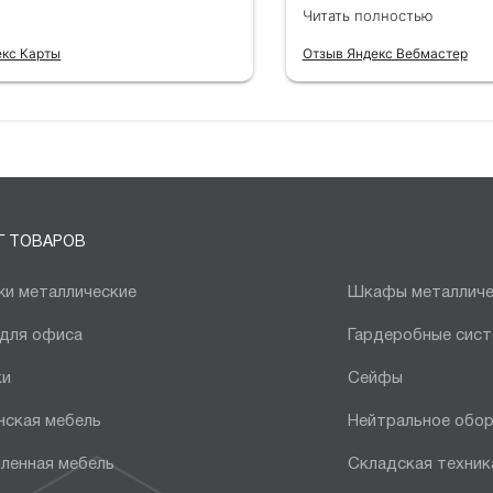
информацию о товар
Читать полностью
екс Карты
Отзыв Яндекс Вебмастер
Г ТОВАРОВ
и металлические
Шкафы металличе
 для офиса
Гардеробные сис
ки
Сейфы
нская мебель
Нейтральное обо
ленная мебель
Складская техник