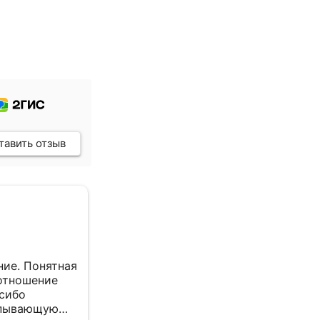
тавить отзыв
Сельхоз Л. С. Ц.
7 февраля 2026
ие. Понятная
все отлично
отношение
асибо
рпывающую
Отзыв Яндекс Вебмастер