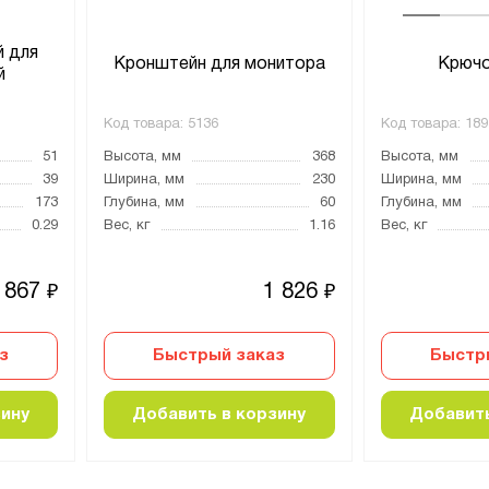
й для
Кронштейн для монитора
Крючо
й
Код товара:
5136
Код товара:
189
51
Высота, мм
368
Высота, мм
39
Ширина, мм
230
Ширина, мм
173
Глубина, мм
60
Глубина, мм
0.29
Вес, кг
1.16
Вес, кг
867
1 826
₽
₽
з
Быстрый заказ
Быстр
зину
Добавить в корзину
Добавить