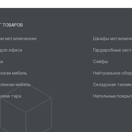
Г ТОВАРОВ
и металлические
Шкафы металличе
 для офиса
Гардеробные сис
ки
Сейфы
нская мебель
Нейтральное обо
ленная мебель
Складская техник
овая тара
Напольные покры