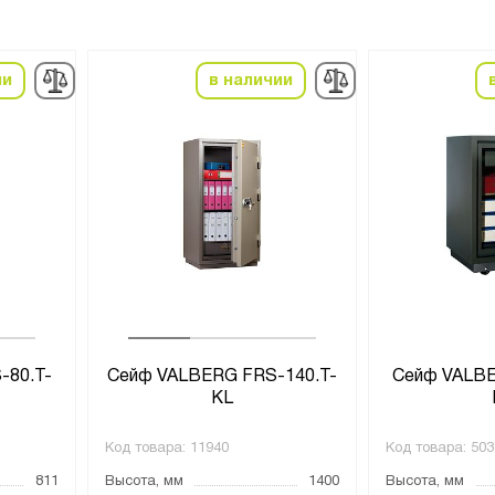
ии
в наличии
-80.T-
Сейф VALBERG FRS-140.T-
Сейф VALBE
KL
Код товара:
11940
Код товара:
503
811
Высота, мм
1400
Высота, мм