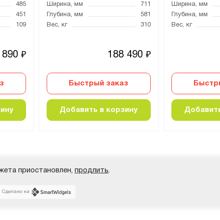
485
Ширина, мм
711
Ширина, мм
451
Глубина, мм
581
Глубина, мм
109
Вес, кг
310
Вес, кг
 890
188 490
₽
₽
з
Быстрый заказ
Быстр
зину
Добавить в корзину
Добавить
жета приостановлен,
продлить
.
Сделано на