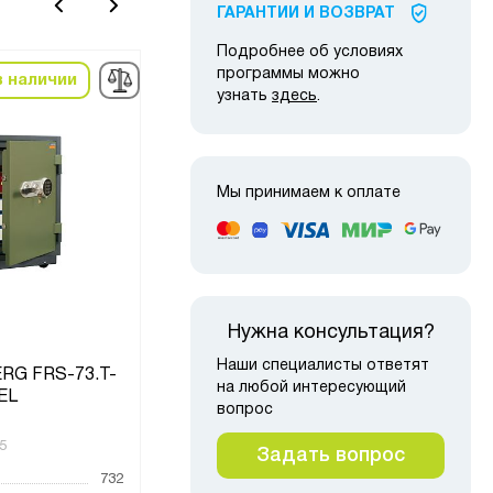
ГАРАНТИИ И ВОЗВРАТ
Подробнее об условиях
программы можно
в наличии
в наличии
узнать
здесь
.
Мы принимаем к оплате
Нужна консультация?
Наши специалисты ответят
RG FRS-73.T-
Сейф VALBERG FRS-30 CL
Сей
на любой интересующий
EL
вопрос
5
Код товара:
5026
Код то
Задать вопрос
732
Высота, мм
300
Высот