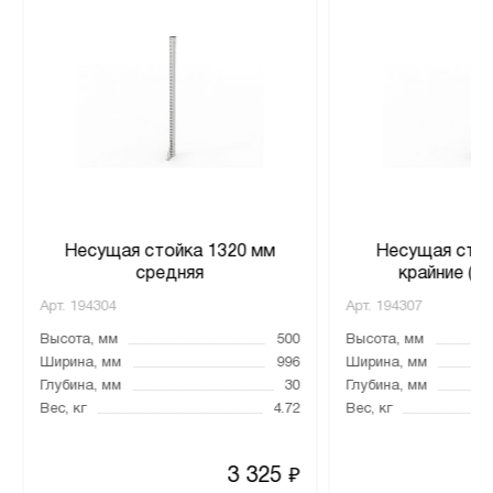
Несущая стойка 1320 мм
Несущая стой
средняя
крайние (к
Арт.
194304
Арт.
194307
Высота, мм
500
Высота, мм
Ширина, мм
996
Ширина, мм
Глубина, мм
30
Глубина, мм
Вес, кг
4.72
Вес, кг
3 325
₽