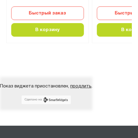
Быстрый заказ
Быстрый 
В корзину
В корз
Показ виджета приостановлен,
продлить
.
Сделано на