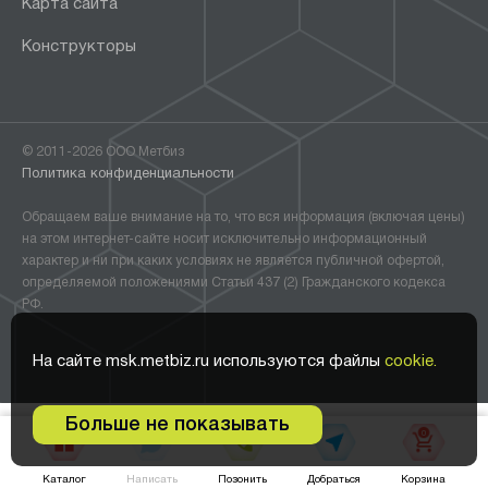
Карта сайта
Конструкторы
© 2011-2026 ООО Метбиз
Политика конфиденциальности
Обращаем ваше внимание на то, что вся информация (включая цены)
на этом интернет-сайте носит исключительно информационный
характер и ни при каких условиях не является публичной офертой,
определяемой положениями Статьи 437 (2) Гражданского кодекса
РФ.
На сайте msk.metbiz.ru используются файлы
cookie.
Больше не показывать
0
В корзину •
40 820
₽
Написать
Добраться
Каталог
Позонить
Корзина