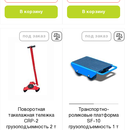
800х500х100
800х1200
В корзину
В корзину
800х1400
800х1500
900x600
под заказ
под заказ
900х610
936х560х85
1000x500
1000x600
1000x700
1200x600
1200x700
1200x800
Поворотная
Транспортно-
1380x450
такелажная тележка
роликовые платформа
CRP-2
SF-10
1400x800
грузоподъемность 2 т
грузоподъемность 1 т