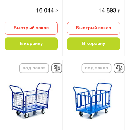
25.6V/230Ah
16 044
14 893
₽
₽
25.6V/300Ah
48V/20Ah
Быстрый заказ
Быстрый заказ
Тип аккумулятора:
В корзину
В корзину
Li-ion
Гелевый
Кислотный
под заказ
под заказ
Грузоподъёмность штабелера, кг:
от
до
Общая высота штабелера, мм:
от
до