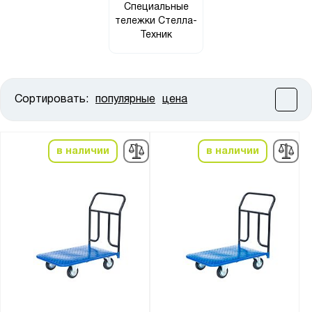
Специальные
тележки Стелла-
Техник
Сортировать:
популярные
цена
Цена:
от
до
в наличии
в наличии
Высота, мм:
от
до
Ширина, мм:
от
до
Глубина, мм: