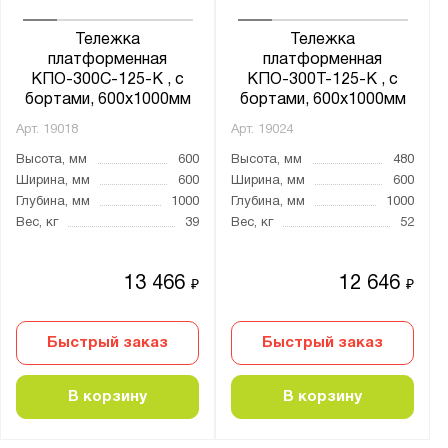
Страна производства:
Тележка
Тележка
Россия
платформенная
платформенная
КПО-300С-125-К , с
КПО-300Т-125-К , с
Производитель:
бортами, 600х1000мм
бортами, 600х1000мм
Gresson
Арт.
19018
Арт.
19024
Версия
Высота, мм
600
Высота, мм
480
Ширина, мм
600
Ширина, мм
600
Диком
Глубина, мм
1000
Глубина, мм
1000
Предприятие ДВК
Вес, кг
39
Вес, кг
52
Стелла-Техник
13 466
12 646
₽
₽
Серия:
CM
Быстрый заказ
Быстрый заказ
CRP
CTA
В корзину
В корзину
FW