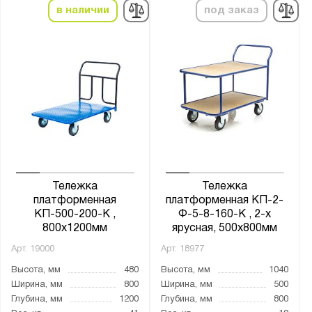
в наличии
под заказ
Графитовый (RAL 7012)
Муар металлик (RAL 9005)
Светло-серый (RAL 7035)
Сигнальный синий (RAL 5005)
Диаметр колёс:
100
121
125
Тележка
Тележка
127
платформенная
платформенная КП-2-
КП-500-200-К ,
Ф-5-8-160-К , 2-х
150
800х1200мм
ярусная, 500х800мм
160
Арт.
19000
Арт.
18977
160*50
Высота, мм
480
Высота, мм
1040
180
Ширина, мм
800
Ширина, мм
500
Глубина, мм
1200
Глубина, мм
800
180*50