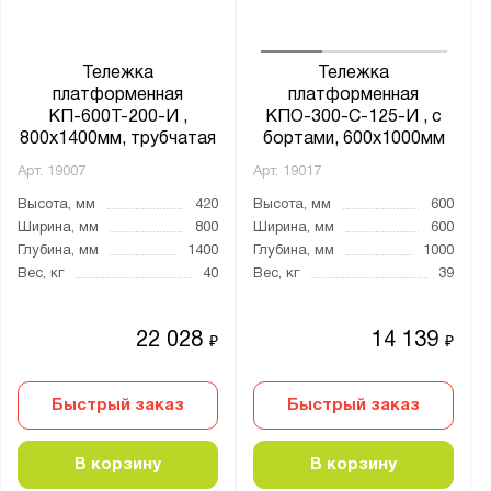
четырехколесная
Конструкция:
Тележка
Тележка
платформенная
платформенная
разборная
КП-600Т-200-И ,
КПО-300-С-125-И , с
цельносварная
800х1400мм, трубчатая
бортами, 600х1000мм
Арт.
19007
Арт.
19017
С откидной полкой:
Высота, мм
420
Высота, мм
600
Ширина, мм
800
Ширина, мм
600
Да
Глубина, мм
1400
Глубина, мм
1000
нет
Вес, кг
40
Вес, кг
39
Количество ярусов:
22 028
14 139
₽
₽
5
Двухъярусные
Быстрый заказ
Быстрый заказ
Одноярусные
Трехъярусные
В корзину
В корзину