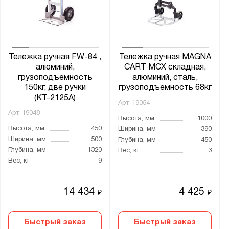
500x800
500x1200
500х800
600x900
Тележка ручная FW-84 ,
Тележка ручная MAGNA
600x1000
алюминий,
CART MCX складная,
600х900
грузоподъемность
алюминий, сталь,
150кг, две ручки
грузоподъемность 68кг
600х1000
(КТ-2125А)
Арт.
19054
600х1200
Арт.
19048
Высота, мм
1000
630x400x115
Высота, мм
450
Ширина, мм
390
650x1150
Ширина, мм
500
Глубина, мм
450
Глубина, мм
1320
Вес, кг
3
700x400
Вес, кг
9
700x1200
700х1000
14 434
4 425
₽
₽
700х1250
800x500
Быстрый заказ
Быстрый заказ