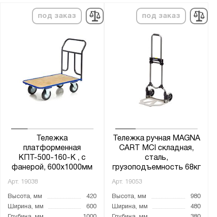
MAGNA
SF
под заказ
под заказ
SK
SMARTLIFT
ST
БТ
ДЛ
КБ
КГ
КГК
Тележка
Тележка ручная MAGNA
КДВ
платформенная
CART MCI складная,
КПТ-500-160-К , с
сталь,
ККБ
фанерой, 600х1000мм
грузоподъемность 68кг
КП
Арт.
19038
Арт.
19053
КПБ
Высота, мм
420
Высота, мм
980
КПО
Ширина, мм
600
Ширина, мм
480