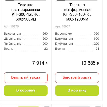
от
до
Тележка
Тележка
платформенная
платформенная
КП-300-125-К ,
КП-350-160-К ,
Грузоподъёмность тележки, кг:
600х900мм
600х1200мм
от
до
Арт.
18978
Арт.
18987
Высота, мм
360
Высота, мм
380
Ширина, мм
600
Ширина, мм
600
Количество полок, шт.:
Глубина, мм
900
Глубина, мм
1200
от
до
Вес, кг
22
Вес, кг
24
7 914
10 685
Тип покрытия поверхности:
₽
₽
порошковое
Быстрый заказ
Быстрый заказ
Нагрузка на полку, кг:
В корзину
В корзину
от
до
Цвет: