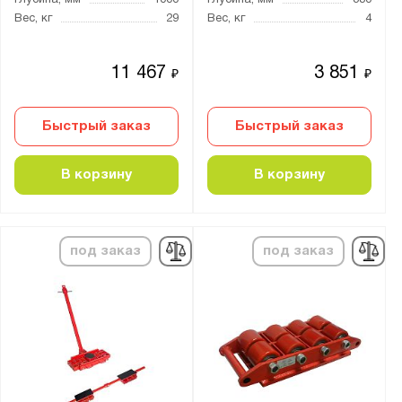
Глубина, мм
1000
Глубина, мм
380
КПТ
Вес, кг
29
Вес, кг
4
КР
КТ
11 467
3 851
₽
₽
ПБ
РН
Быстрый заказ
Быстрый заказ
СМАРТЛИФТ
СТ НЖ
В корзину
В корзину
ТБ
ТК
ТКД
под заказ
под заказ
ТП
ТПБ
ТПО
ТПОБ
ТПСР