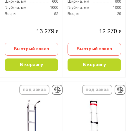
пневматические
Ширина, мм
600
Ширина, мм
600
Глубина, мм
1000
Глубина, мм
1000
чугун
Вес, кг
52
Вес, кг
29
Размер платформы:
13 279
12 270
₽
₽
204х366х85
210x100x105
Быстрый заказ
Быстрый заказ
260x230x105
300x250x115
В корзину
В корзину
310x255x105
330x230x105
360x220x115
под заказ
под заказ
409x681
430x680
480х780
490х210х111