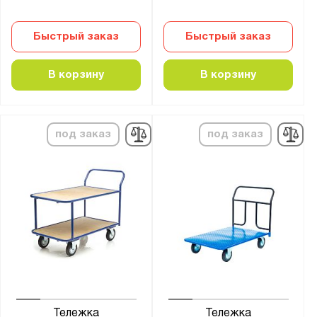
540
550
Быстрый заказ
Быстрый заказ
560
570
В корзину
В корзину
685
Особенности:
под заказ
под заказ
Большегрузная
Для бочек
Для воды
Для газовых баллонов
Для картона
Поворотная ось
лестничная
Производство колёс:
Тележка
Тележка