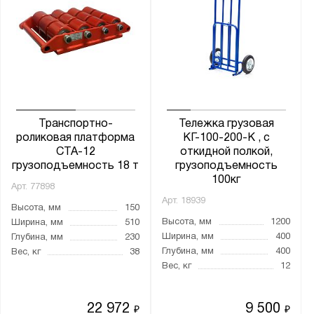
1150
1200
1220
1500
1800
2000
Транспортно-
Тележка грузовая
роликовая платформа
КГ-100-200-К , с
Ширина вил, мм:
CTA-12
откидной полкой,
грузоподъемность 18 т
грузоподъемность
200-550
100кг
Арт.
77898
210-620
Арт.
18939
Высота, мм
150
220-600
Высота, мм
1200
Ширина, мм
510
220-680
Ширина, мм
400
Глубина, мм
230
300-695
Глубина, мм
400
Вес, кг
38
Вес, кг
12
300-850
310-850
22 972
9 500
₽
₽