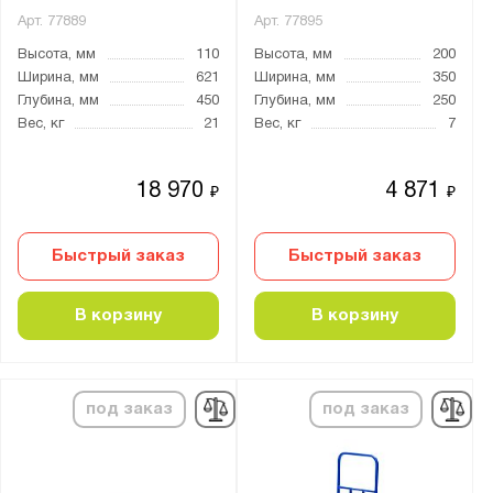
1800x800
Арт.
77889
Арт.
77895
2000x1250
Высота, мм
110
Высота, мм
200
2500x1250
Ширина, мм
621
Ширина, мм
350
Глубина, мм
450
Глубина, мм
250
3000x1250
Вес, кг
21
Вес, кг
7
Общая высота тележки, мм:
18 970
4 871
₽
₽
от
до
Быстрый заказ
Быстрый заказ
Высота ручки, мм:
от
до
В корзину
В корзину
Длина вил, мм:
675
под заказ
под заказ
800
850