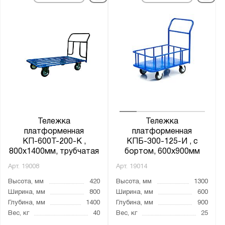
24V/105Ah
24V/125Ah
24V/200Ah
24V/210Ah
24V/240Ah
24V/270Ah
24V/280Ah
24V/300Ah
Тележка
Тележка
24V/400Ah
платформенная
платформенная
КП-600Т-200-К ,
КПБ-300-125-И , с
25
800х1400мм, трубчатая
бортом, 600х900мм
25.6V/30Ah
Арт.
19008
Арт.
19014
25.6V/50Ah
Высота, мм
420
Высота, мм
1300
25.6V/100Ah
Ширина, мм
800
Ширина, мм
600
Глубина, мм
1400
Глубина, мм
900
25.6V/150Ah
Вес, кг
40
Вес, кг
25
25.6V/225Ah