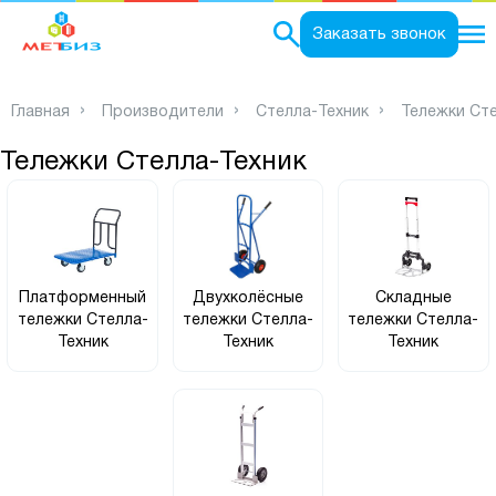
0
Заказать звонок
Главная
Производители
Стелла-Техник
Тележки Сте
Тележки Стелла-Техник
Платформенный
Двухколёсные
Складные
тележки Стелла-
тележки Стелла-
тележки Стелла-
Техник
Техник
Техник