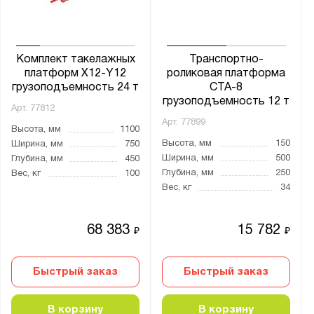
ТПТ
ТПУ
ТС
Комплект такелажных
Транспортно-
ТЯ
платформ X12-Y12
роликовая платформа
грузоподъемность 24 т
CTA-8
грузоподъемность 12 т
Арт.
77812
Арт.
77899
Показать
Сбросить
Высота, мм
1100
Высота, мм
150
Ширина, мм
750
Ширина, мм
500
Глубина, мм
450
Глубина, мм
250
Вес, кг
100
Вес, кг
34
68 383
15 782
₽
₽
Быстрый заказ
Быстрый заказ
В корзину
В корзину