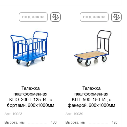
Борт платформы:
Да
под заказ
под заказ
нет
Материал колёс:
Литые
Нейлон
Нейлон / металл
Обрезиненный металл
Полиуретан
Резина
Тележка
Тележка
платформенная
платформенная
КПО-300Т-125-И , с
КПТ-500-150-И , с
Тип колёс:
бортами, 600х1000мм
фанерой, 600х1000мм
4 колеса
Арт.
19023
Арт.
19039
литые
Высота, мм
480
Высота, мм
420