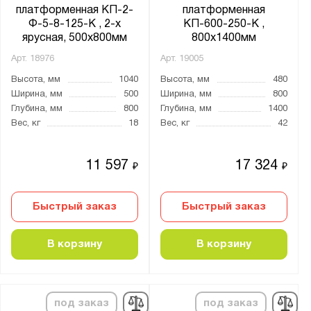
платформенная КП-2-
платформенная
Италия
Ф-5-8-125-К , 2-х
КП-600-250-К ,
Китай
ярусная, 500х800мм
800х1400мм
Арт.
18976
Арт.
19005
Минимальный радиус разворота, мм:
Высота, мм
1040
Высота, мм
480
от
до
Ширина, мм
500
Ширина, мм
800
Глубина, мм
800
Глубина, мм
1400
Вес, кг
18
Вес, кг
42
Емкость аккумулятора:
12V/120Ah
11 597
17 324
₽
₽
24V/20Ah
24V/40Ah
Быстрый заказ
Быстрый заказ
24V/50Ah
24V/60Ah
В корзину
В корзину
24V/65Ah
24V/85Ah
24V/100Ah
под заказ
под заказ