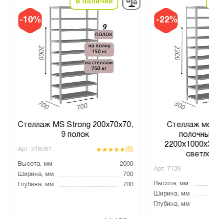
в наличии
в
-10%
-22%
Стеллаж MS Strong 200х70х70,
Стеллаж мета
9 полок
полочный 
2200х1000х300
(6)
Арт.
218261
светло-
Высота, мм
2000
Арт.
7139
Ширина, мм
700
Высота, мм
Глубина, мм
700
Ширина, мм
Глубина, мм