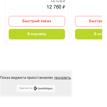
14 176
₽
12 760
₽
Быстрый заказ
Быстрый 
В корзину
В корз
Показ виджета приостановлен,
продлить
.
Сделано на