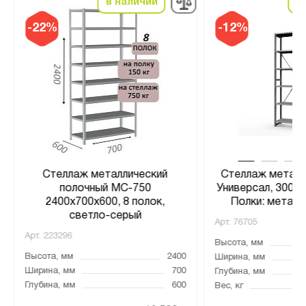
в наличии
в
-22%
-12%
Стеллаж металлический
Стеллаж металл
полочный МС-750
Универсал, 3000
2400х700х600, 8 полок,
Полки: метал. 
светло-серый
Арт.
76705
Арт.
223296
Высота, мм
Высота, мм
2400
Ширина, мм
Ширина, мм
700
Глубина, мм
Глубина, мм
600
Вес, кг