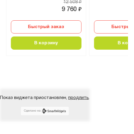
12 508
₽
9 760
₽
Быстрый заказ
Быстрый 
В корзину
В корз
Показ виджета приостановлен,
продлить
.
Сделано на