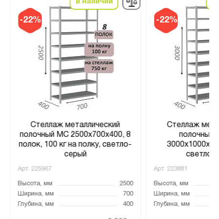
в наличии
в
-22%
-22%
Стеллаж металлический
Стеллаж мета
полочный МС 2500х700х400, 8
полочный 
полок, 100 кг на полку, светло-
3000х1000х400
серый
светло-
Арт.
225967
Арт.
223881
Высота, мм
2500
Высота, мм
Ширина, мм
700
Ширина, мм
Глубина, мм
400
Глубина, мм