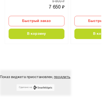
9 800
₽
7 650
₽
Быстрый заказ
Быстрый 
В корзину
В корз
Показ виджета приостановлен,
продлить
.
Сделано на