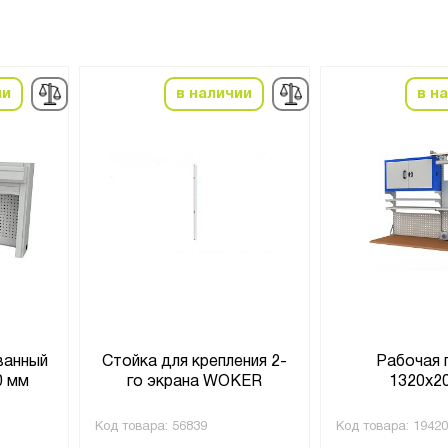
ии
в наличии
в н
ванный
Стойка для крепления 2-
Рабочая 
0 мм
го экрана WOKER
1320х2
Код товара:
56839
Код товара:
19420