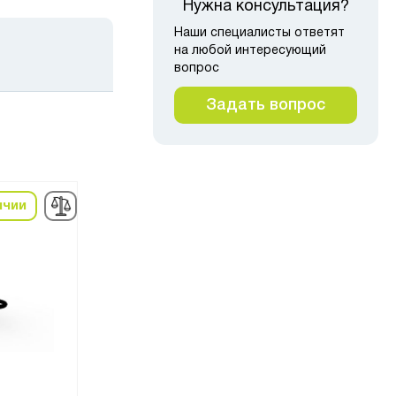
Нужна консультация?
Наши специалисты ответят
на любой интересующий
вопрос
Задать вопрос
ичии
в наличии
в н