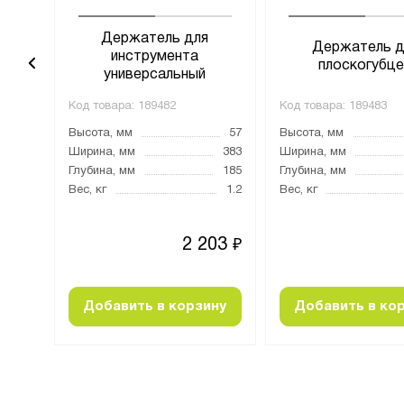
Держатель для
нтов
Держатель д
инструмента
плоскогубц
универсальный
Код товара:
189482
Код товара:
189483
312
Высота, мм
57
Высота, мм
227
Ширина, мм
383
Ширина, мм
40
Глубина, мм
185
Глубина, мм
0.73
Вес, кг
1.2
Вес, кг
020
2 203
₽
₽
ину
Добавить в корзину
Добавить в ко