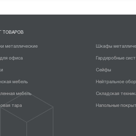
Г ТОВАРОВ
и металлические
Шкафы металличе
 для офиса
Гардеробные сис
ки
Сейфы
нская мебель
Нейтральное обо
ленная мебель
Складская техник
овая тара
Напольные покры