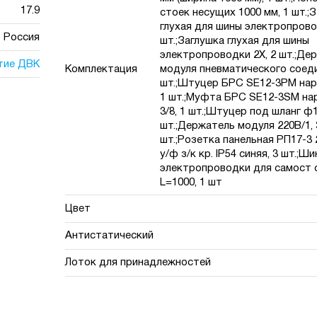
17.9
стоек несущих 1000 мм, 1 шт.;
глухая для шины электропрово
Россия
шт.;Заглушка глухая для шины
электропроводки 2X, 2 шт.;Де
тие ДВК
Комплектация
модуля пневматического соеди
шт.;Штуцер БРС SE12-3PM нар.
1 шт.;Муфта БРС SE12-3SM нар
3/8, 1 шт.;Штуцер под шланг ф1
шт.;Держатель модуля 220В/1, 
шт.;Розетка панельная РП17-3
у/ф з/к кр. IP54 синяя, 3 шт.;Ш
электропроводки для самост 
L=1000, 1 шт
Цвет
Антистатический
Лоток для принадлежностей