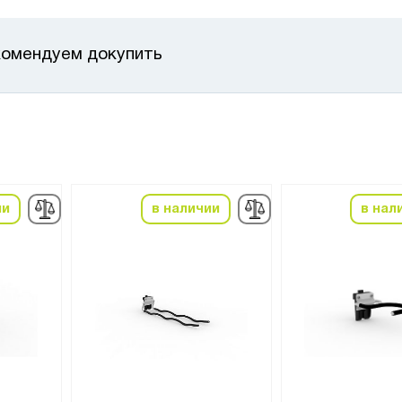
омендуем докупить
ии
в наличии
в нал