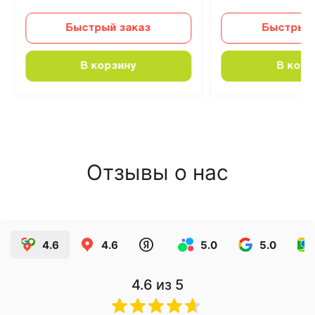
Быстрый заказ
Быстрый 
В корзину
В корз
Отзывы о нас
4.6
4.6
5.0
5.0
4.6
из 5