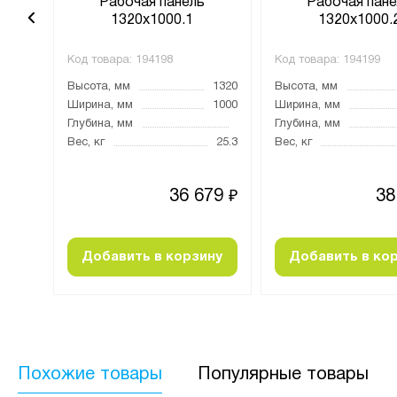
нный
Рабочая панель
Рабочая пане
мм
1320х1000.1
1320х1000.
Код товара:
194198
Код товара:
194199
1000
Высота, мм
1320
Высота, мм
1200
Ширина, мм
1000
Ширина, мм
270
Глубина, мм
Глубина, мм
28
Вес, кг
25.3
Вес, кг
023
36 679
38
₽
₽
ину
Добавить в корзину
Добавить в ко
Похожие товары
Популярные товары