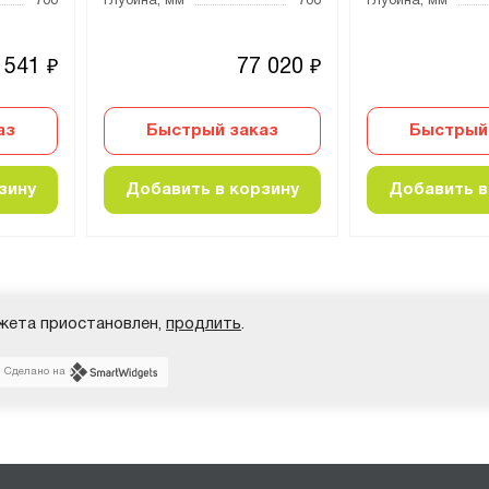
700
Глубина, мм
700
Глубина, мм
 541
77 020
₽
₽
аз
Быстрый заказ
Быстрый
зину
Добавить в корзину
Добавить в
жета приостановлен,
продлить
.
Сделано на