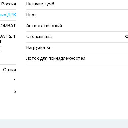
Россия
Наличие тумб
тие ДВК
Цвет
COMBAT
Антистатический
AT 2, 1
Столешница
Ф
1
Нагрузка, кг
T
T
Лоток для принадлежностей
Опция
1
5