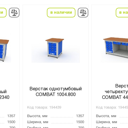
ии
в наличии
в н
Верс
Верстак однотумбовый
вый
четырехт
COMBAT 1004.800
2340
COMBAT 44
Код товара:
194439
Код товара:
19445
1357
Высота, мм
1357
Высота, мм
1500
Ширина, мм
1500
Ширина, мм