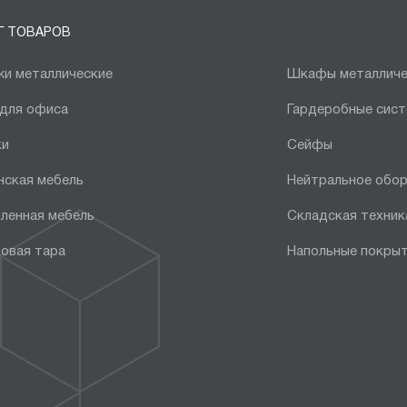
Г ТОВАРОВ
и металлические
Шкафы металличе
 для офиса
Гардеробные сис
ки
Сейфы
нская мебель
Нейтральное обо
ленная мебель
Складская техник
овая тара
Напольные покры