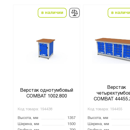
в наличии
в налич
Верстак
ый
Верстак однотумбовый
четырехтумбо
COMBAT 1002.800
COMBAT 44455.
Код товара:
194438
Код товара:
194455
357
Высота, мм
1357
Высота, мм
500
Ширина, мм
1500
Ширина, мм