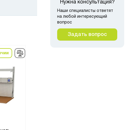
Нужна консультация?
Наши специалисты ответят
на любой интересующий
вопрос
Задать вопрос
ичии
в наличии
в н